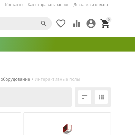
Контакты
Как отправить запрос
Доставка и оплата
0





 оборудование
/
Интерактивные полы
ЕЩЁ ФИЛЬТРЫ

