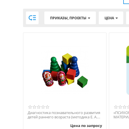

ПРИКАЗЫ, ПРОЕКТЫ
ЦЕНА
Диагностика познавательного развития
«ПСИХО
детей раннего возраста (методика Е. А.
МАТЕРИ
Стребелевой)
ПСИХО
Цена по запросу