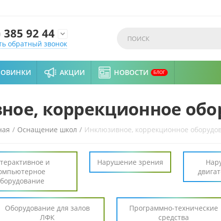
)
385 92 44

ть обратный звонок
НОВИНКИ
АКЦИИ
НОВОСТИ
БЛОГ
ное, коррекционное обо
ная
/
Оснащение школ
/
Инклюзивное, коррекционное оборудо
терактивное и
Нарушение зрения
Нар
омпьютерное
двигат
борудование
Оборудование для залов
Программно-технические
ЛФК
средства