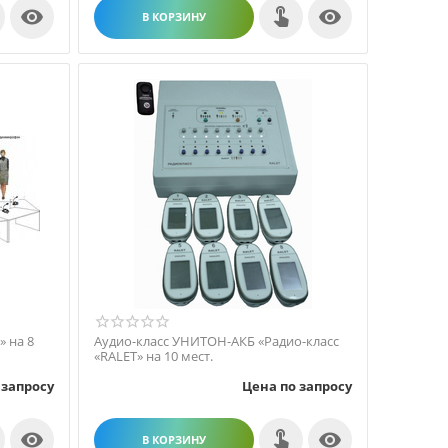


В КОРЗИНУ
 на 8
Аудио-класс УНИТОН-АКБ «Радио-класс
«RALET» на 10 мест.
 запросу
Цена по запросу


В КОРЗИНУ