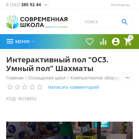
8 (343)
385 92 44
Контакты


0





МЕНЮ

Интерактивный пол "ОСӠ.
Умный пол" Шахматы
Главная
/
Оснащение школ
/
Компьютерное оборудование, 
Написать комментарий
КОД:
BU38892