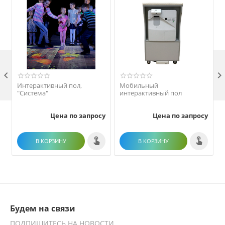

Интерактивный пол,
Мобильный
"Система"
интерактивный пол
Цена по запросу
Цена по запросу
В КОРЗИНУ
В КОРЗИНУ
Будем на связи
ПОДПИШИТЕСЬ НА НОВОСТИ