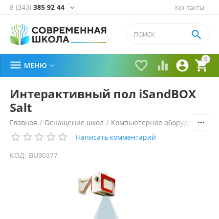
8 (343)
385 92 44
Контакты


0





МЕНЮ

Интерактивный пол iSandBOX
Salt
Главная
/
Оснащение школ
/
Компьютерное оборудование, 
Написать комментарий
КОД:
BU30377