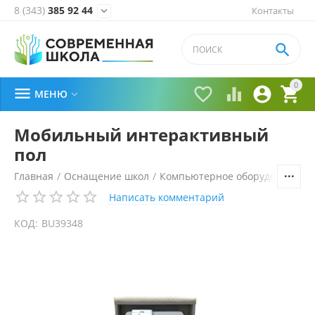
8 (343)
385 92 44
Контакты


0





МЕНЮ

Мобильный интерактивный
пол
Главная
/
Оснащение школ
/
Компьютерное оборудование, 
Написать комментарий
КОД:
BU39348