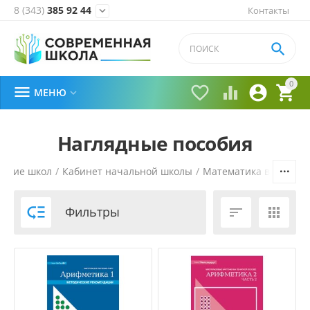
8 (343)
385 92 44
Контакты


0





МЕНЮ

Наглядные пособия
ение школ
/
Кабинет начальной школы
/
Математика в началь

Фильтры

