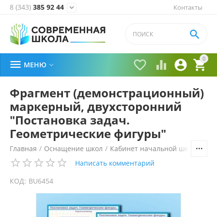
8 (343)
385 92 44
Контакты


0





МЕНЮ

Фрагмент (демонстрационный)
маркерный, двухсторонний
"Постановка задач.
Геометрические фигуры"
Главная
/
Оснащение школ
/
Кабинет начальной школы
/
Ма
Написать комментарий
КОД:
BU6454