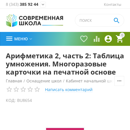
8 (343)
385 92 44
Контакты


0





МЕНЮ

Арифметика 2, часть 2: Таблица
умножения. Многоразовые
карточки на печатной основе
Главная
/
Оснащение школ
/
Кабинет начальной школы
/
Ма
Написать комментарий
КОД:
BU8654