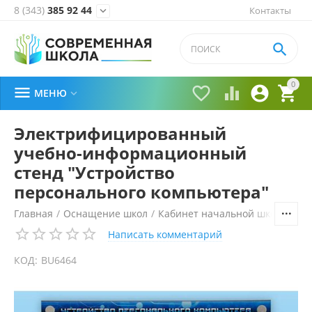
8 (343)
385 92 44
Контакты


0





МЕНЮ

Электрифицированный
учебно-информационный
стенд "Устройство
персонального компьютера"
Главная
/
Оснащение школ
/
Кабинет начальной школы
/
Ма
Написать комментарий
КОД:
BU6464