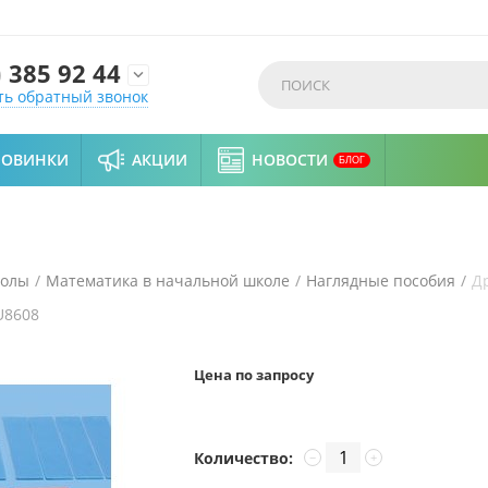
)
385 92 44

ть обратный звонок
НОВИНКИ
АКЦИИ
НОВОСТИ
БЛОГ
колы
/
Математика в начальной школе
/
Наглядные пособия
/
Д
U8608
Цена по запросу
Количество:
−
+