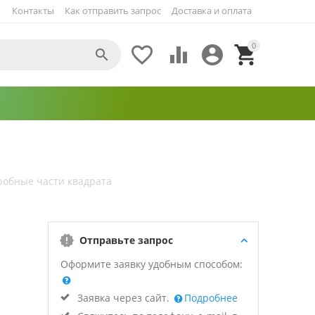
Контакты
Как отправить запрос
Доставка и оплата
0





робные части квадрата
Отправьте запрос
Оформите заявку удобным способом:
Заявка через сайт.
Подробнее