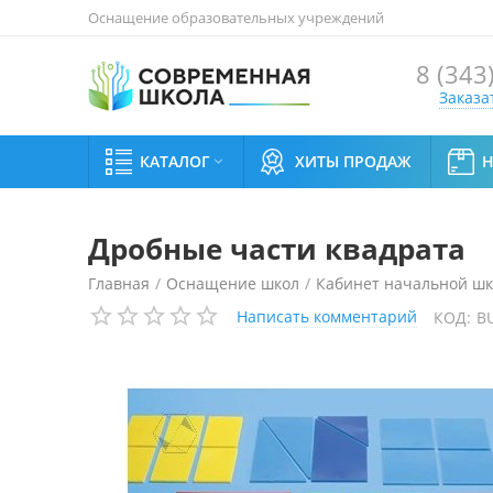
Оснащение образовательных учреждений
8 (343
Заказа
КАТАЛОГ
ХИТЫ ПРОДАЖ

Дробные части квадрата
Главная
/
Оснащение школ
/
Кабинет начальной ш
Написать комментарий
КОД:
B