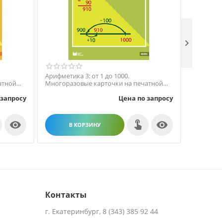

Арифметика 3: от 1 до 1000.
Части цел
атной
Многоразовые карточки на печатной
основе.
 запросу
Цена по запросу


В КОРЗИНУ
В
Контакты
г. Екатеринбург, 8 (343) 385 92 44