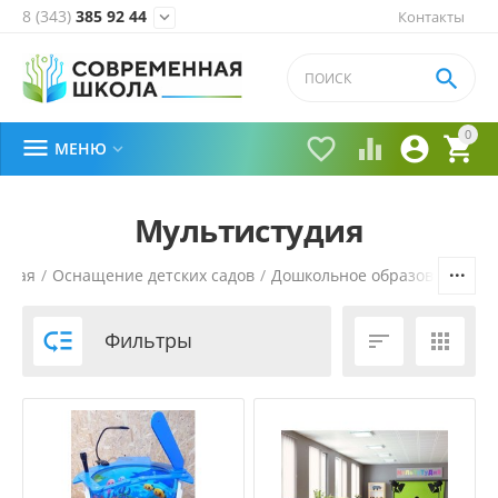
8 (343)
385 92 44
Контакты


0





МЕНЮ

Мультистудия
вная
/
Оснащение детских садов
/
Дошкольное образование
/

Фильтры

