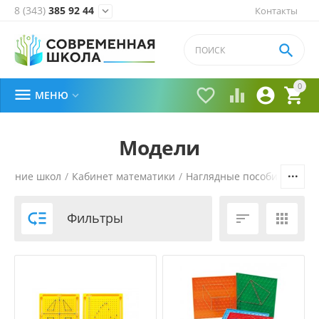
8 (343)
385 92 44
Контакты


0





МЕНЮ

Модели
щение школ
/
Кабинет математики
/
Наглядные пособия по ма

Фильтры

