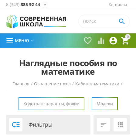
8 (343)
385 92 44
Контакты


0





МЕНЮ

Наглядные пособия по
математике
Главная
/
Оснащение школ
/
Кабинет математики
/
Кодотранспаранты, фолии
Модели

Фильтры

