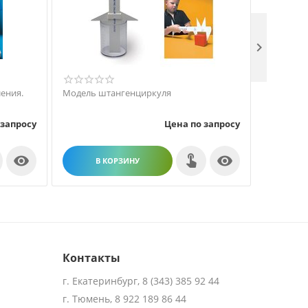

ения.
Модель штангенциркуля
Набор ци
креплени
(ламинир
 запросу
Цена по запросу


В КОРЗИНУ
В
Контакты
г. Екатеринбург, 8 (343) 385 92 44
г. Тюмень, 8 922 189 86 44