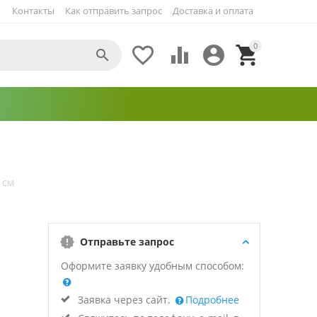
Контакты
Как отправить запрос
Доставка и оплата
0





 см
Отправьте запрос
Оформите заявку удобным способом:
Заявка через сайт.
Подробнее