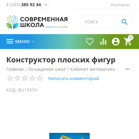
8 (343)
385 92 44
Контакты


0





МЕНЮ

Конструктор плоских фигур
Главная
/
Оснащение школ
/
Кабинет математики
/
Наглядн
Написать комментарий
КОД:
BU13910