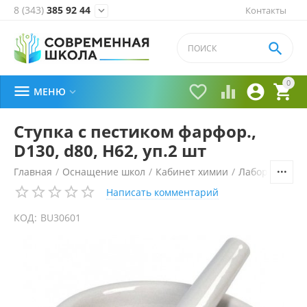
8 (343)
385 92 44
Контакты


0





МЕНЮ

Ступка с пестиком фарфор.,
D130, d80, Н62, уп.2 шт
Главная
/
Оснащение школ
/
Кабинет химии
/
Лабораторное
Написать комментарий
КОД:
BU30601