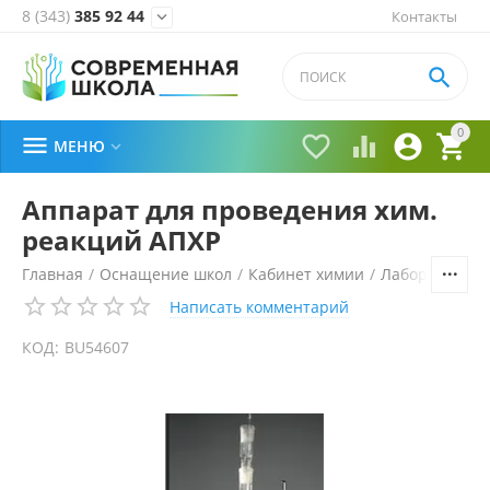
8 (343)
385 92 44
Контакты


0





МЕНЮ

Аппарат для проведения хим.
реакций АПХР
Главная
/
Оснащение школ
/
Кабинет химии
/
Лабораторное
Написать комментарий
КОД:
BU54607