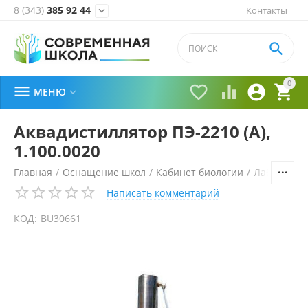
8 (343)
385 92 44
Контакты


0





МЕНЮ

Аквадистиллятор ПЭ-2210 (А),
1.100.0020
Главная
/
Оснащение школ
/
Кабинет биологии
/
Лабораторн
Написать комментарий
КОД:
BU30661