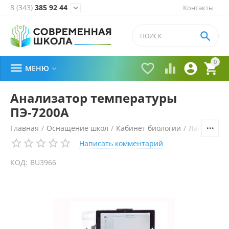
8 (343)
385 92 44
Контакты


0





МЕНЮ

Анализатор температуры
ПЭ-7200А
Главная
/
Оснащение школ
/
Кабинет биологии
/
Лабораторн
Написать комментарий
КОД:
BU3966