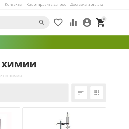
Контакты
Как отправить запрос
Доставка и оплата
0





о химии
е по химии
ЕЩЁ ФИЛЬТРЫ

