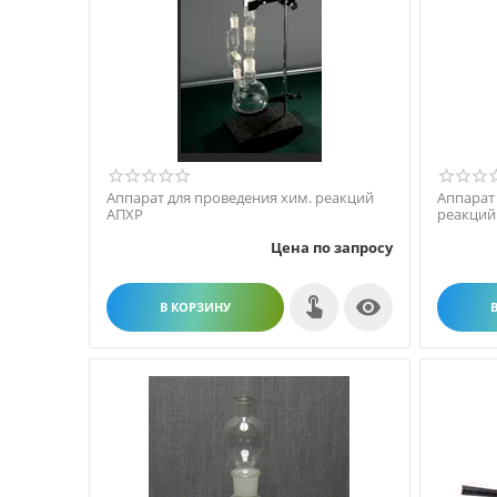
Аппарат для проведения хим. реакций
Аппарат
АПХР
реакций
Цена по запросу

В КОРЗИНУ