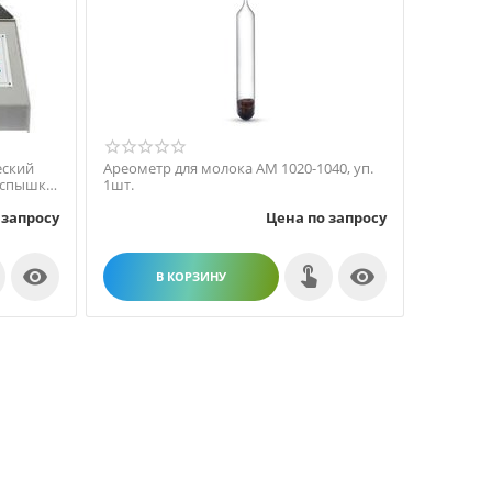
еский
Ареометр для молока АМ 1020-1040, уп.
вспышки
1шт.
 запросу
Цена по запросу


В КОРЗИНУ