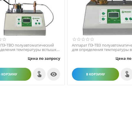
 ПЭ-ТВО полуавтоматический
Аппарат ПЭ-ТВЗ полуавтоматич
еделения температуры вспышки
для определения температуры 
том тигле
в закрытом тигле
Цена по запросу
Цена по

В КОРЗИНУ
В КОРЗИНУ