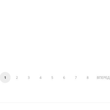
1
2
3
4
5
6
7
8
ВПЕРЕД