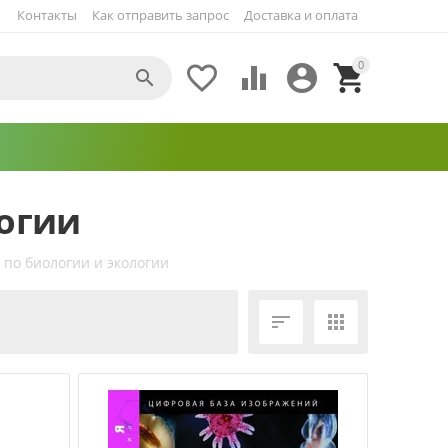
Контакты
Как отправить запрос
Доставка и оплата
0





логии
 по биологии и экологии
ЕЩЁ ФИЛЬТРЫ

