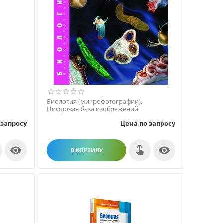
Биология (микрофотографии).
Цифровая база изображений
 запросу
Цена по запросу


В КОРЗИНУ