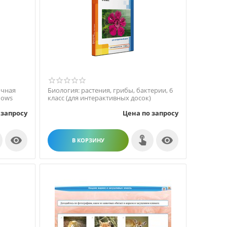
очная
Биология: растения, грибы, бактерии, 6
dows
класс (для интерактивных досок)
 запросу
Цена по запросу


В КОРЗИНУ