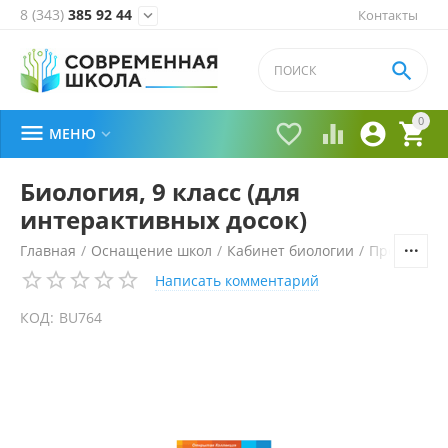
8 (343)
385 92 44
Контакты


0





МЕНЮ

Биология, 9 класс (для
интерактивных досок)
Главная
/
Оснащение школ
/
Кабинет биологии
/
Программн
Написать комментарий
КОД:
BU764