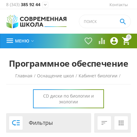
8 (343)
385 92 44
Контакты


0





МЕНЮ

Программное обеспечение
Главная
/
Оснащение школ
/
Кабинет биологии
/
СD диски по биологии и
экологии

Фильтры

