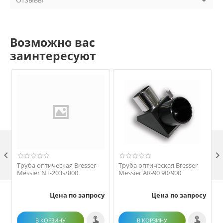
Возможно вас
заинтересуют

Труба оптическая Bresser
Труба оптическая Bresser
Messier NT-203s/800
Messier AR-90 90/900
Цена по запросу
Цена по запросу
В КОРЗИНУ
В КОРЗИНУ