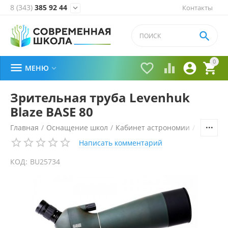
8 (343)
385 92 44
Контакты


0





МЕНЮ

Зрительная труба Levenhuk
Blaze BASE 80
Главная
/
Оснащение школ
/
Кабинет астрономии
/
Планета
Написать комментарий
КОД:
BU25734