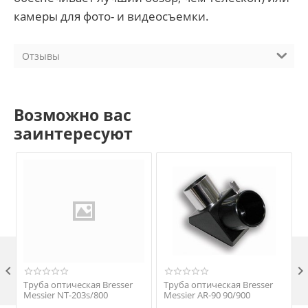
камеры для фото- и видеосъемки.
Отзывы
Возможно вас
заинтересуют

Труба оптическая Bresser
Труба оптическая Bresser
Messier NT-203s/800
Messier AR-90 90/900