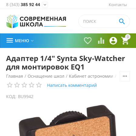
8 (343)
385 92 44
Контакты


0





МЕНЮ

Адаптер 1/4" Synta Sky-Watcher
для монтировок EQ1
Главная
/
Оснащение школ
/
Кабинет астрономии
/
Планета
Написать комментарий
КОД:
BU9942