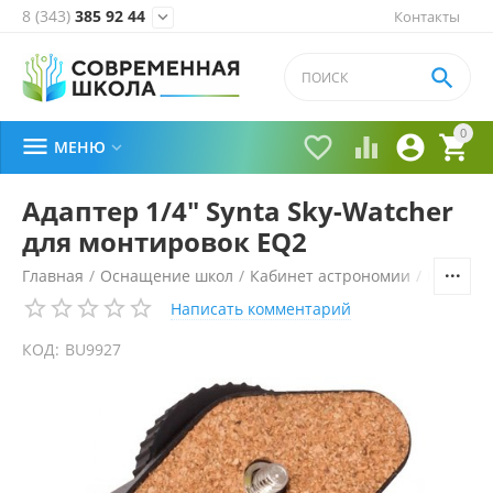
8 (343)
385 92 44
Контакты


0





МЕНЮ

Адаптер 1/4" Synta Sky-Watcher
для монтировок EQ2
Главная
/
Оснащение школ
/
Кабинет астрономии
/
Планета
Написать комментарий
КОД:
BU9927