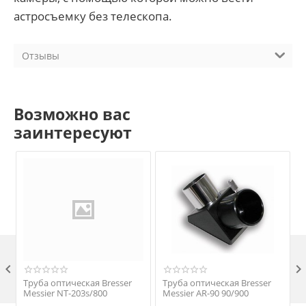
астросъемку без телескопа.
Отзывы
Возможно вас
заинтересуют

Труба оптическая Bresser
Труба оптическая Bresser
Messier NT-203s/800
Messier AR-90 90/900