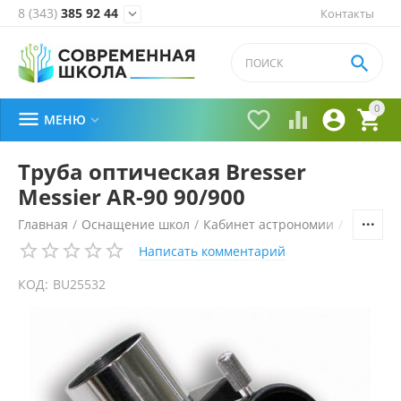
8 (343)
385 92 44
Контакты


0





МЕНЮ

Труба оптическая Bresser
Messier AR-90 90/900
Главная
/
Оснащение школ
/
Кабинет астрономии
/
Планета
Написать комментарий
КОД:
BU25532