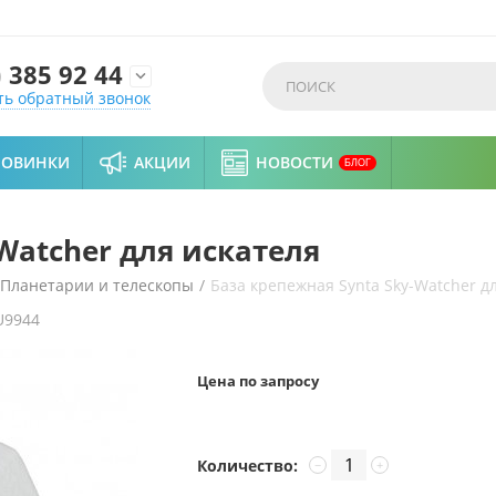
)
385 92 44

ть обратный звонок
НОВИНКИ
АКЦИИ
НОВОСТИ
БЛОГ
Watcher для искателя
Планетарии и телескопы
/
База крепежная Synta Sky-Watcher д
U9944
Цена по запросу
Количество:
−
+