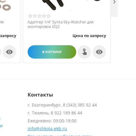

ля
Адаптер 1/4" Synta Sky-Watcher для
Чехол све
монтировок EQ2
Watcher D
 запросу
Цена по запросу


В КОРЗИНУ
В
Контакты
г. Екатеринбург, 8 (343) 385 92 44
г. Тюмень, 8 922 189 86 44
е
Ежедневно: 09:00-18:00
ти
info@shkola-ekb.ru