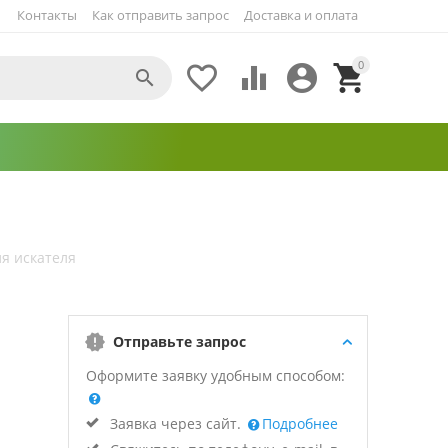
Контакты
Как отправить запрос
Доставка и оплата
0





ля искателя
Отправьте запрос
Оформите заявку удобным способом:
Заявка через сайт.
Подробнее