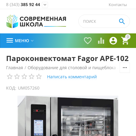
8 (343)
385 92 44
Контакты


0





МЕНЮ

Пароконвектомат Fagor APE-102
Главная
/
Оборудование для столовой и пищеблока
/
Технол
Написать комментарий
КОД:
UM057260