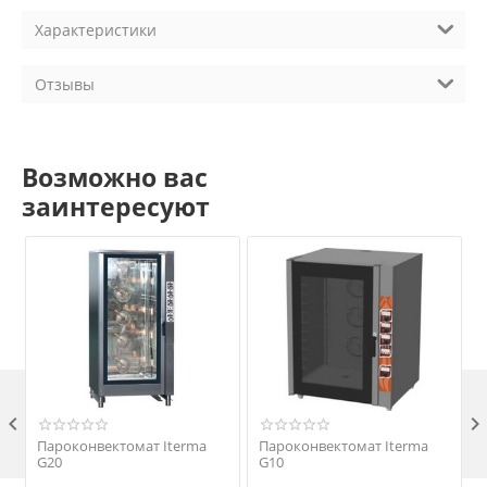
Характеристики
Отзывы
Возможно вас
заинтересуют

Пароконвектомат Iterma
Пароконвектомат Iterma
G20
G10