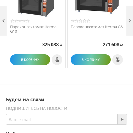

Пароконвектомат Iterma
Пароконвектомат Iterma G6
G10
325 088
271 608
Р
Р
В КОРЗИНУ
В КОРЗИНУ
Будем на связи
ПОДПИШИТЕСЬ НА НОВОСТИ