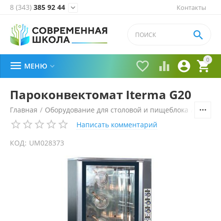
8 (343)
385 92 44
Контакты


0





МЕНЮ

Пароконвектомат Iterma G20
Главная
/
Оборудование для столовой и пищеблока
/
Технол
Написать комментарий
КОД:
UM028373