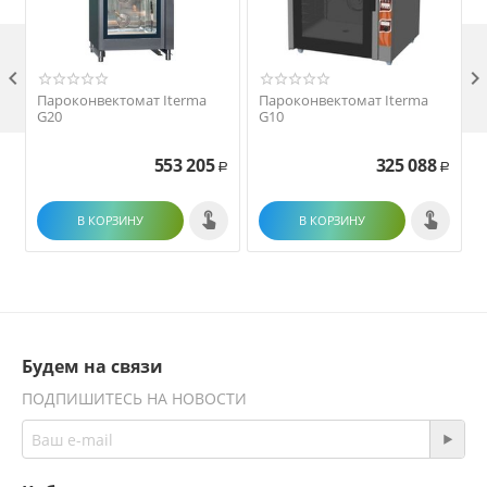

Пароконвектомат Iterma
Пароконвектомат Iterma
G20
G10
553 205
325 088
Р
Р
В КОРЗИНУ
В КОРЗИНУ
Будем на связи
ПОДПИШИТЕСЬ НА НОВОСТИ