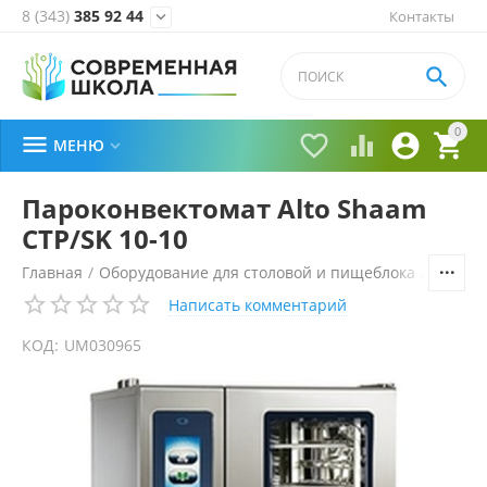
8 (343)
385 92 44
Контакты


0





МЕНЮ

Пароконвектомат Alto Shaam
CTP/SK 10-10
Главная
/
Оборудование для столовой и пищеблока
/
Технол
Написать комментарий
КОД:
UM030965