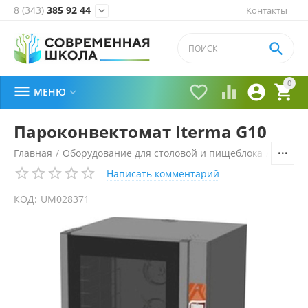
8 (343)
385 92 44
Контакты


0





МЕНЮ

Пароконвектомат Iterma G10
Главная
/
Оборудование для столовой и пищеблока
/
Технол
Написать комментарий
КОД:
UM028371