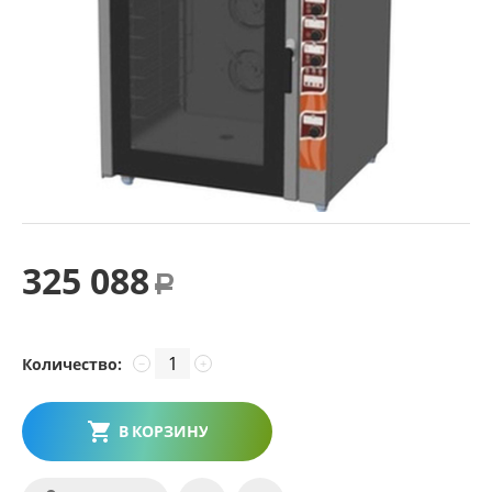
325 088
Р
Количество:
−
+
В КОРЗИНУ