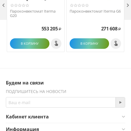

Пароконвектомат Iterma
Пароконвектомат Iterma G6
G20
553 205
271 608
Р
Р
В КОРЗИНУ
В КОРЗИНУ
Будем на связи
ПОДПИШИТЕСЬ НА НОВОСТИ
Кабинет клиента
Информация