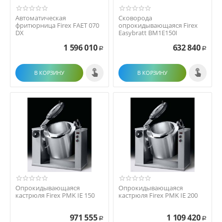
Автоматическая
Сковорода
фритюрница Firex FAET 070
опрокидывающаяся Firex
DX
Easybratt BM1E150I
1 596 010
632 840
Р
Р
В КОРЗИНУ
В КОРЗИНУ
Опрокидывающаяся
Опрокидывающаяся
кастрюля Firex PMK IE 150
кастрюля Firex PMK IE 200
971 555
1 109 420
Р
Р