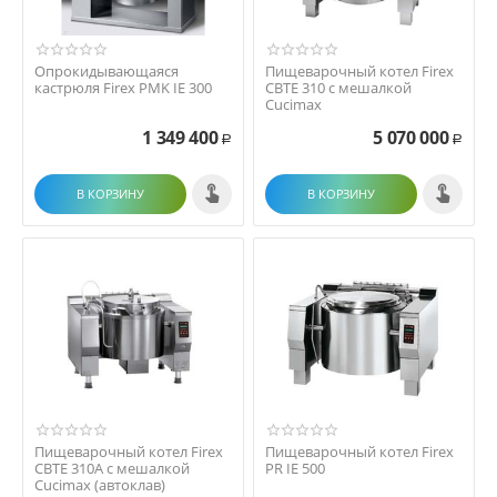
Опрокидывающаяся
Пищеварочный котел Firex
кастрюля Firex PMK IE 300
CBTE 310 с мешалкой
Cucimax
1 349 400
5 070 000
Р
Р
В КОРЗИНУ
В КОРЗИНУ
Пищеварочный котел Firex
Пищеварочный котел Firex
CBTE 310A с мешалкой
PR IE 500
Cucimax (автоклав)