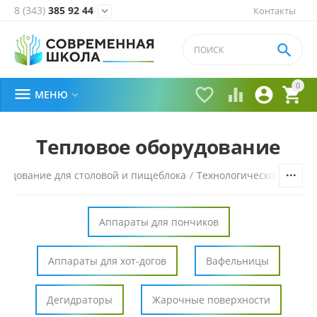
8 (343)
385 92 44
Контакты


0





МЕНЮ

Тепловое оборудование
рудование для столовой и пищеблока
/
Технологическое обору
Аппараты для пончиков
Аппараты для хот-догов
Вафельницы
Дегидраторы
Жарочные поверхности