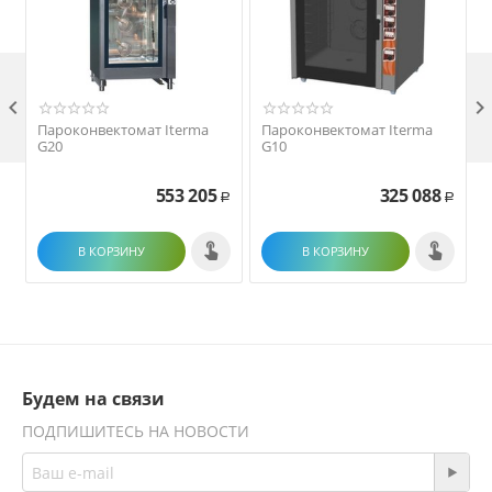

Пароконвектомат Iterma
Пароконвектомат Iterma
G20
G10
553 205
325 088
Р
Р
В КОРЗИНУ
В КОРЗИНУ
Будем на связи
ПОДПИШИТЕСЬ НА НОВОСТИ