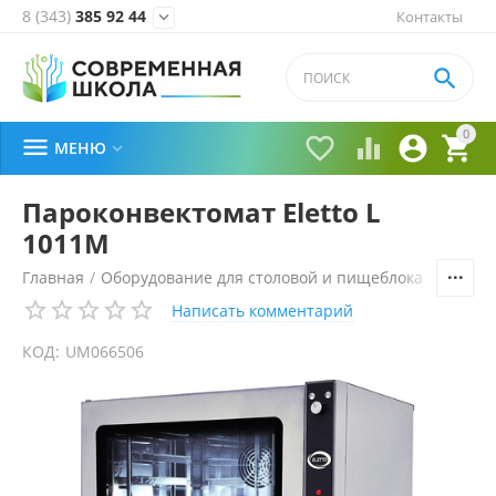
8 (343)
385 92 44
Контакты


0





МЕНЮ

Пароконвектомат Eletto L
1011M
Главная
/
Оборудование для столовой и пищеблока
/
Технол
Написать комментарий
КОД:
UM066506