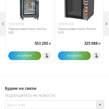

Пароконвектомат Iterma
Пароконвектомат Iterma
G20
G10
553 205
325 088
Р
Р
В КОРЗИНУ
В КОРЗИНУ
Будем на связи
ПОДПИШИТЕСЬ НА НОВОСТИ