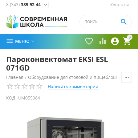
8 (343)
385 92 44
Контакты


0





МЕНЮ

Пароконвектомат EKSI ESL
071GD
Главная
/
Оборудование для столовой и пищеблока
/
Технол
Написать комментарий
КОД:
UM055984