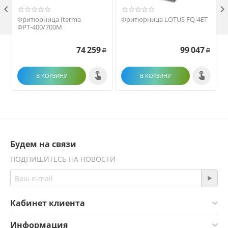

Фритюрница Iterma
Фритюрница LOTUS FQ-4ET
ФРТ-400/700М
74 259
99 047
Р
Р
В КОРЗИНУ
В КОРЗИНУ
Будем на связи
ПОДПИШИТЕСЬ НА НОВОСТИ
Кабинет клиента
Информация