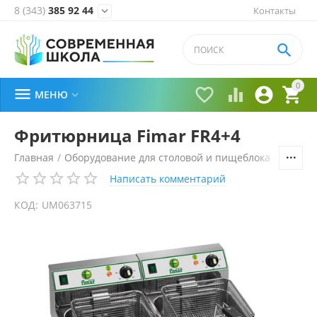
8 (343)
385 92 44
Контакты


0





МЕНЮ

Фритюрница Fimar FR4+4
Главная
/
Оборудование для столовой и пищеблока
/
Технол
Написать комментарий
КОД:
UM063715