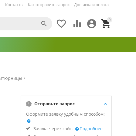
Контакты
Как отправить запрос
Доставка и оплата
0





итюрницы
/
Отправьте запрос
Оформите заявку удобным способом:
Заявка через сайт.
Подробнее