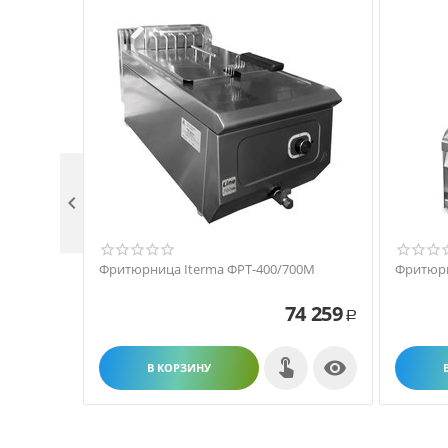

Фритюрница Iterma ФРТ-400/700М
Фритюрн
74 259
Р

В КОРЗИНУ