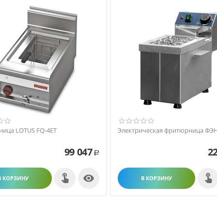
ица LOTUS FQ-4ET
Электрическая фритюрница ФЭН
99 047
22
Р

В КОРЗИНУ
В КОРЗИНУ