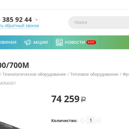
)
385 92 44

ть обратный звонок
ОВИНКИ
АКЦИИ
НОВОСТИ
БЛОГ
00/700М
/
Технологическое оборудование
/
Тепловое оборудование
/
Фр
M066061
74 259
Р
Количество:
−
+