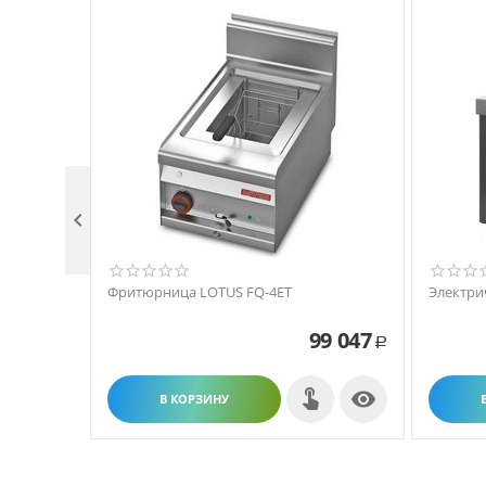

Фритюрница LOTUS FQ-4ET
Электри
99 047
Р

В КОРЗИНУ