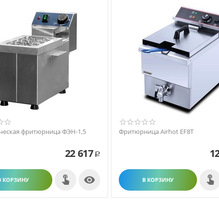
ческая фритюрница ФЭН-1,5
Фритюрница Airhot EF8T
22 617
12
Р

В КОРЗИНУ
В КОРЗИНУ