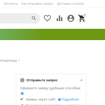
Контакты
Как отправить запрос
Доставка и оплата
0





итюрницы
/
Отправьте запрос
Оформите заявку удобным способом:
Заявка через сайт.
Подробнее