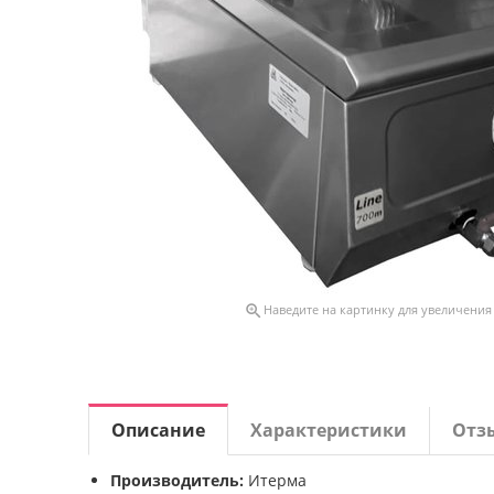

Наведите на картинку для увеличения
Описание
Характеристики
Отз
Производитель:
Итерма