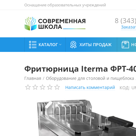
Оснащение образовательных учреждений
8 (343
Заказа
КАТАЛОГ
ХИТЫ ПРОДАЖ
Н

Фритюрница Iterma ФРТ-4
Главная
/
Оборудование для столовой и пищеблока
Написать комментарий
КОД:
U
Фритюрница Iterma ФРТ-400/700М