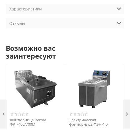
Характеристики
Отзывы
Возможно вас
заинтересуют

Фритюрница Iterma
Электрическая
ФРТ-400/700М
фритюрница ФЭН-1,5