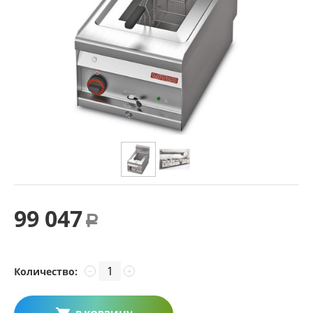
99 047
Р
Количество:
−
+