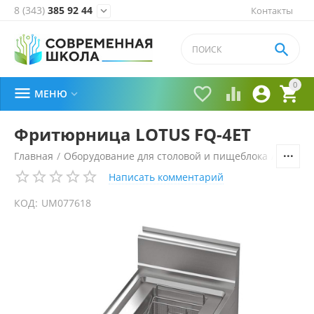
8 (343)
385 92 44
Контакты


0





МЕНЮ

Фритюрница LOTUS FQ-4ET
Главная
/
Оборудование для столовой и пищеблока
/
Технол
Написать комментарий
КОД:
UM077618