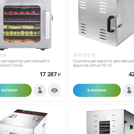
-дегидратор для овощей и
Сушилка-дегидратор для овоще
Airhot FD-6G
фруктов Airhot FD-15
17 287
4
Р

В КОРЗИНУ
В КОРЗИНУ