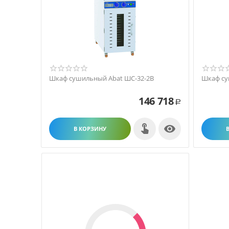
Шкаф сушильный Abat ШС-32-2В
Шкаф су
146 718
Р

В КОРЗИНУ