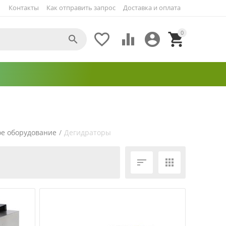
Контакты
Как отправить запрос
Доставка и оплата
0





ое оборудование
/
Дегидраторы
ЕЩЁ ФИЛЬТРЫ

