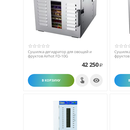
Сушилка-дегидратор для овощей и
Сушилка
фруктов Airhot FD-10G
фруктов 
42 250
Р

В КОРЗИНУ