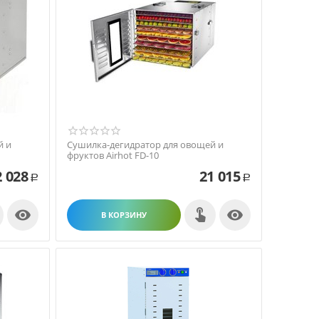
й и
Сушилка-дегидратор для овощей и
фруктов Airhot FD-10
2 028
21 015
Р
Р


В КОРЗИНУ