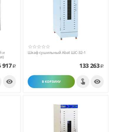
й и
Шкаф сушильный Abat ШС-32-1
я)
5 917
133 263
Р
Р


В КОРЗИНУ