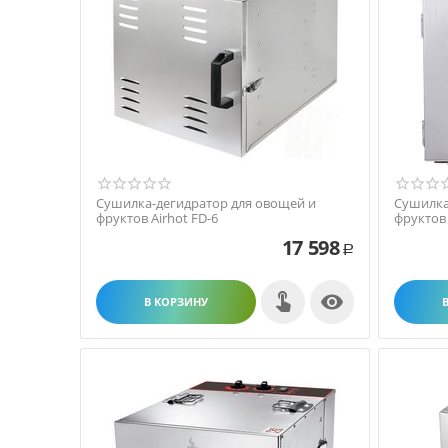
Сушилка-дегидратор для овощей и
Сушилка
фруктов Airhot FD-6
фруктов 
17 598
Р

В КОРЗИНУ