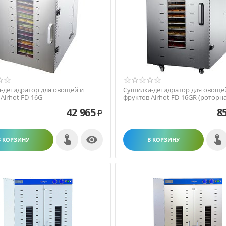
-дегидратор для овощей и
Сушилка-дегидратор для овоще
Airhot FD-16G
фруктов Airhot FD-16GR (роторна
42 965
8
Р

В КОРЗИНУ
В КОРЗИНУ