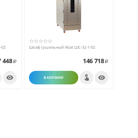
-02
Шкаф сушильный Abat ШС-32-1-02
7 448
146 718
Р
Р


В КОРЗИНУ