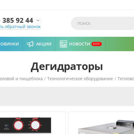
)
385 92 44

ть обратный звонок
НОВИНКИ
АКЦИИ
НОВОСТИ
БЛОГ
Дегидраторы
толовой и пищеблока
/
Технологическое оборудование
/
Теплов