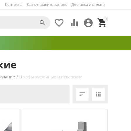
Контакты
Как отправить запрос
Доставка и оплата
0





кие
дование
/
Шкафы жарочные и пекарские
ЕЩЁ ФИЛЬТРЫ

