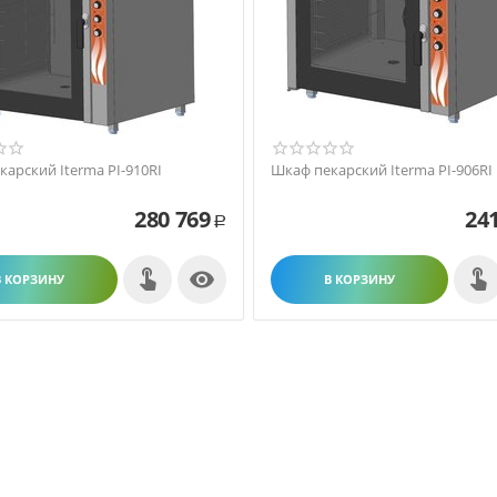
арский Iterma PI-910RI
Шкаф пекарский Iterma PI-906RI
280 769
24
Р

В КОРЗИНУ
В КОРЗИНУ