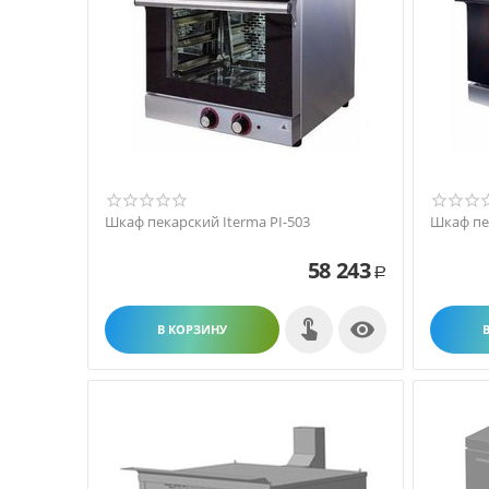
Шкаф пекарский Iterma PI-503
Шкаф пек
58 243
Р

В КОРЗИНУ