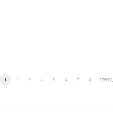
1
2
3
4
5
6
7
8
ВПЕРЕД