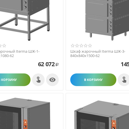
рочный Iterma ШЖ-1-
Шкаф жарочный Iterma ШЖ-3-
х1080-62
840х840х1500-62
62 072
14
Р

В КОРЗИНУ
В КОРЗИНУ