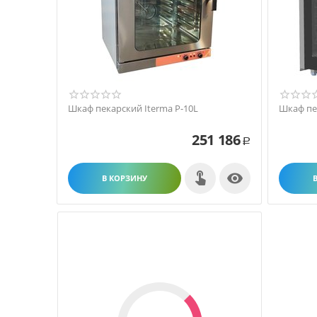
Шкаф пекарский Iterma P-10L
Шкаф пек
251 186
Р

В КОРЗИНУ