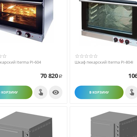
арский Iterma PI-604
Шкаф пекарский Iterma PI-804I
70 820
10
Р

В КОРЗИНУ
В КОРЗИНУ