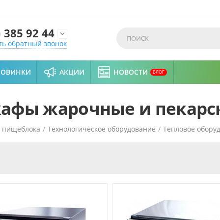
)
385 92 44

ть обратный звонок
НОВИНКИ
АКЦИИ
НОВОСТИ
БЛОГ
афы жарочные и пекарс
и пищеблока
/
Технологическое оборудование
/
Тепловое обору