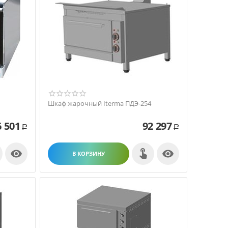
Шкаф жарочный Iterma ПДЭ-254
6 501
92 297
Р
Р


В КОРЗИНУ