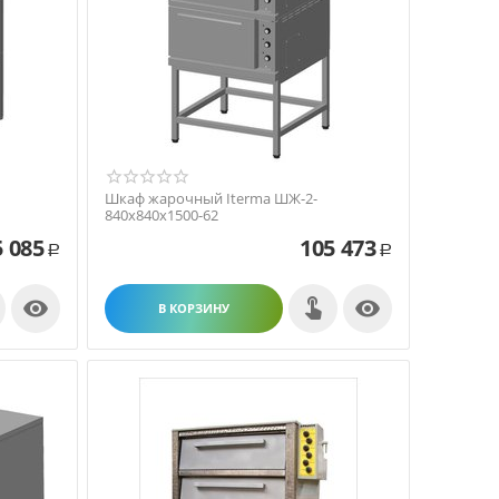
Шкаф жарочный Iterma ШЖ-2-
840х840х1500-62
5 085
105 473
Р
Р


В КОРЗИНУ