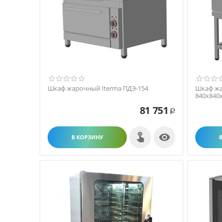
Шкаф жарочный Iterma ПДЭ-154
Шкаф жа
840х840
81 751
Р

В КОРЗИНУ