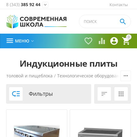
8 (343)
385 92 44
Контакты


0





МЕНЮ

Индукционные плиты
я столовой и пищеблока
/
Технологическое оборудование
/
Теп

Фильтры

