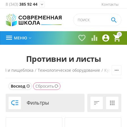
8 (343)
385 92 44
Контакты


0





МЕНЮ

Противни и листы
вой и пищеблока
/
Технологическое оборудование
/
Кухонный 
Восход
Сбросить

Фильтры

