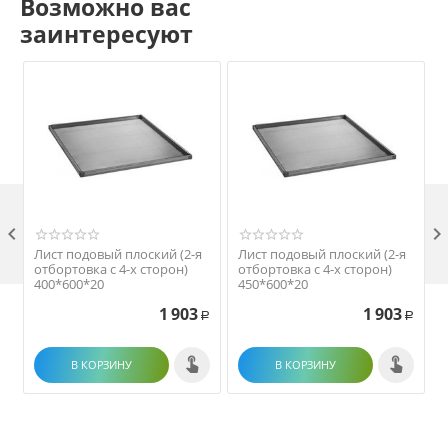
Возможно вас
заинтересуют

Лист подовый плоский (2-я
Лист подовый плоский (2-я
отбортовка с 4-х сторон)
отбортовка с 4-х сторон)
400*600*20
450*600*20
1 903
1 903
Р
Р
В КОРЗИНУ
В КОРЗИНУ