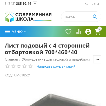
8 (343)
385 92 44
Контакты


0





МЕНЮ

Лист подовый с 4-сторонней
отбортовкой 700*460*40
Главная
/
Оборудование для столовой и пищеблока
/
Технол
Написать комментарий
КОД:
UM018521