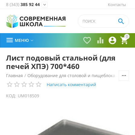
8 (343)
385 92 44
Контакты


0





МЕНЮ

Лист подовый стальной (для
печей ХПЭ) 700*460
Главная
/
Оборудование для столовой и пищеблока
/
Технол
Написать комментарий
КОД:
UM018509