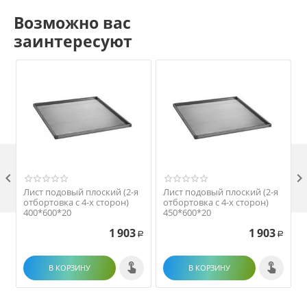
Возможно вас
заинтересуют

Лист подовый плоский (2-я
Лист подовый плоский (2-я
отбортовка с 4-х сторон)
отбортовка с 4-х сторон)
400*600*20
450*600*20
1 903
1 903
Р
Р
В КОРЗИНУ
В КОРЗИНУ