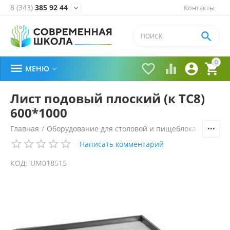
8 (343)
385 92 44
Контакты


0





МЕНЮ

Лист подовый плоский (к ТС8)
600*1000
Главная
/
Оборудование для столовой и пищеблока
/
Технол
Написать комментарий
КОД:
UM018515