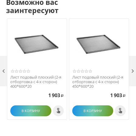
Возможно вас
заинтересуют

Лист подовый плоский (2-я
Лист подовый плоский (2-я
отбортовка с 4-х сторон)
отбортовка с 4-х сторон)
400*600*20
450*600*20
1 903
1 903
Р
Р
В КОРЗИНУ
В КОРЗИНУ