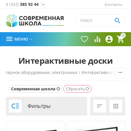
8 (343)
385 92 44
Контакты


0





МЕНЮ

Интерактивные доски
ьютерное оборудование, электроника
/
Интерактивное оборуд
Современная школа
Сбросить

Фильтры

