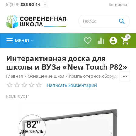
8 (343)
385 92 44
Контакты


0





МЕНЮ

Интерактивная доска для
школы и ВУЗа «New Touch P82»
Главная
/
Оснащение школ
/
Компьютерное оборудование, 
Написать комментарий
КОД:
SV011