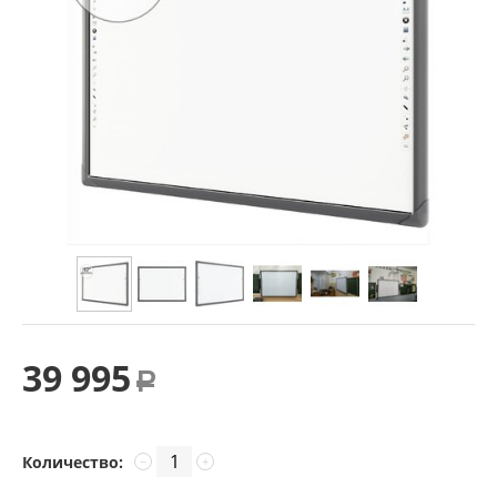
39 995
Р
Количество:
−
+