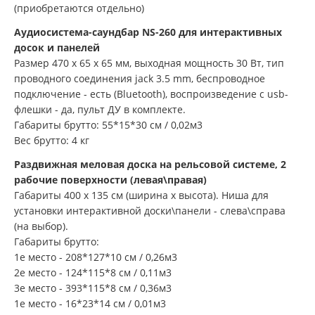
(приобретаются отдельно)
Аудиосистема-саундбар NS-260 для интерактивных
досок и панелей
Размер 470 х 65 х 65 мм, выходная мощность 30 Вт, тип
проводного соединения jack 3.5 mm, беспроводное
подключение - есть (Bluetooth), воспроизведение с usb-
флешки - да, пульт ДУ в комплекте.
Габариты брутто: 55*15*30 см / 0,02м3
Вес брутто: 4 кг
Раздвижная меловая доска на рельсовой системе, 2
рабочие поверхности (левая\правая)
Габариты 400 х 135 см (ширина х высота). Ниша для
установки интерактивной доски\панели - слева\справа
(на выбор).
Габариты брутто:
1е место - 208*127*10 см / 0,26м3
2е место - 124*115*8 см / 0,11м3
3е место - 393*115*8 см / 0,36м3
1е место - 16*23*14 см / 0,01м3