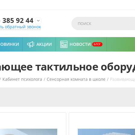
)
385 92 44

ть обратный звонок
НОВИНКИ
АКЦИИ
НОВОСТИ
БЛОГ
ающее тактильное обору
/
Кабинет психолога
/
Сенсорная комната в школе
/
Развивающе