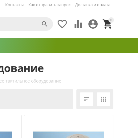
Контакты
Как отправить запрос
Доставка и оплата
0





дование
е тактильное оборудование
ЕЩЁ ФИЛЬТРЫ

