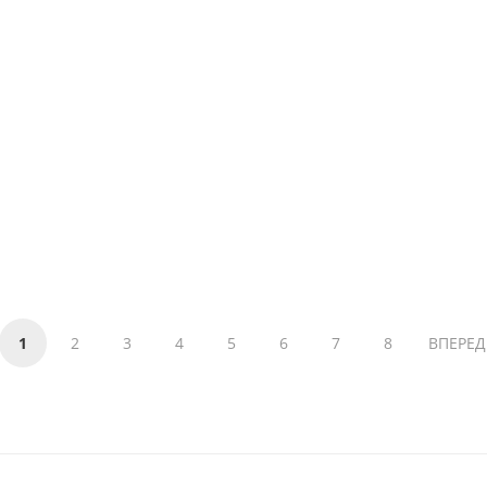
1
2
3
4
5
6
7
8
ВПЕРЕД