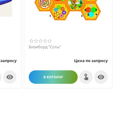
Бизиборд "Соты"
 запросу
Цена по запросу


В КОРЗИНУ