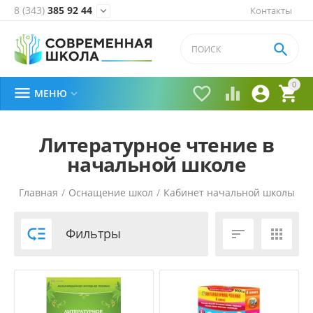
8 (343)
385 92 44
Контакты


0





МЕНЮ

Литературное чтение в
начальной школе
Главная
/
Оснащение школ
/
Кабинет начальной школы
/

Фильтры

